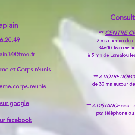
Con
s
ul
aplain
**
CENTRE CR
66.20.49
2 bis c
hemin
du c
346
00 Taussac la 
ain
34@free.fr
à 5 mn de La
malou les
Ame et Corps réunis
​**
A VOTRE DOMIC
de 30
mn autour de 
.ame.corps.reunis
 sur google
​**
A DISTANCE
pour l
par téléphone ou 
sur facebook