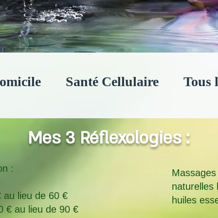
omicile
Santé Cellulaire
Tous 
Mes 3 Réflexologies :
on :
Massages 
naturelles 
au lieu de 60 €​
huiles esse
€ au lieu de 90 €​