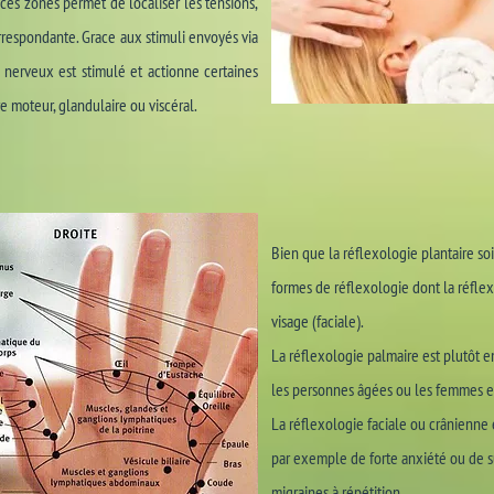
e ces zones permet de localiser les tensions,
correspondante. Grace aux stimuli envoyés via
 nerveux est stimulé et actionne certaines
 moteur, glandulaire ou viscéral.
Bien que la réflexologie plantaire soi
formes de réflexologie dont la réfle
visage (faciale).
La réflexologie palmaire est plutôt
les personnes âgées ou les femmes e
La réflexologie faciale ou crânienne 
par exemple de forte anxiété ou de s
migraines à répétition.