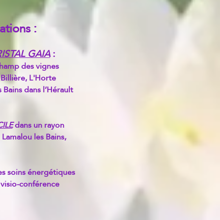
:
tations
:
ISTAL GAIA
hamp des vignes
Billière, L'Horte
 Bains dans l’Hérault
ILE
dans un rayon
Lamalou les Bains,
es soins énergétiques
visio-conférence