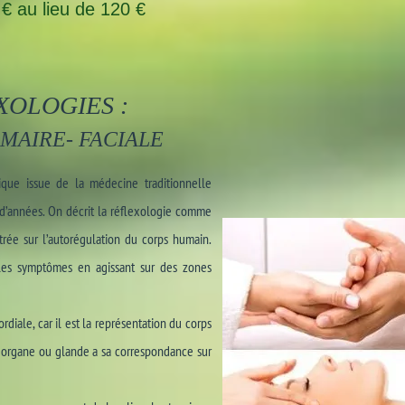
€ au lieu de 120 €
XOLOGIES :
LMAIRE- FACIALE
ique issue de la médecine traditionnelle
s d’années. On décrit la réflexologie comme
rée sur l’autorégulation du corps humain.
r les symptômes en agissant sur des zones
diale, car il est la représentation du corps
, organe ou glande a sa correspondance sur