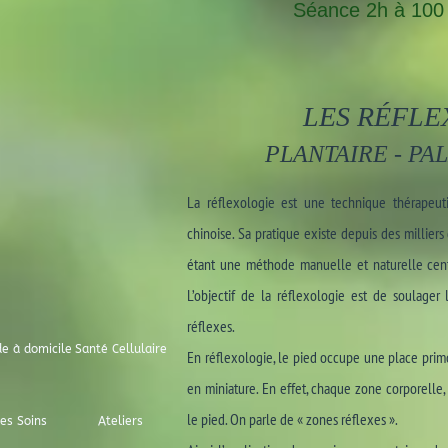
Séance 2h à 100 
LES RÉFLE
PLANTAIRE - PA
La réflexologie est une technique thérapeut
chinoise. Sa pratique existe depuis des millier
étant une méthode manuelle et naturelle cent
L’objectif de la réflexologie est de soulage
réflexes.
de à domicile
Santé Cellulaire
En réflexologie, le pied occupe une place primor
en miniature. En effet, chaque zone corporelle
le pied. On parle de « zones réflexes ».
les Soins
Ateliers