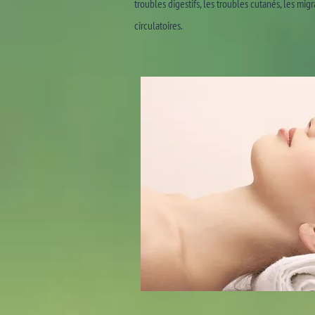
troubles digestifs, les troubles cutanés, les mig
circulatoires.