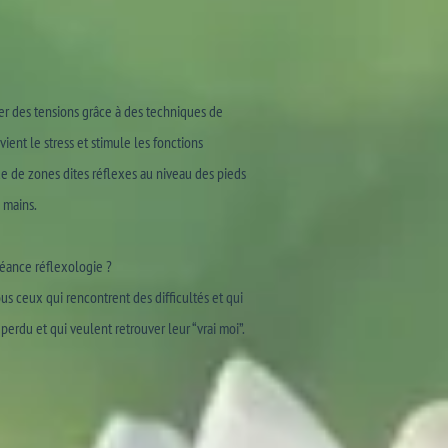
per des tensions grâce à des techniques de
évient le stress et stimule les fonctions
ue de zones dites réflexes au niveau des pieds
 mains.
séance réflexologie ?
ous ceux qui rencontrent des difficultés et qui
perdu et qui veulent retrouver leur “vrai moi”.