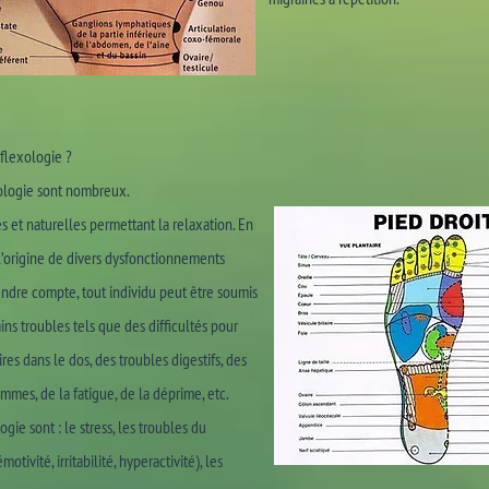
éflexologie ?
xologie sont nombreux.
s et naturelles permettant la relaxation. En
à l’origine de divers dysfonctionnements
endre compte, tout individu peut être soumis
ins troubles tels que des difficultés pour
es dans le dos, des troubles digestifs, des
mes, de la fatigue, de la déprime, etc.
gie sont : le stress, les troubles du
vité, irritabilité, hyperactivité), les